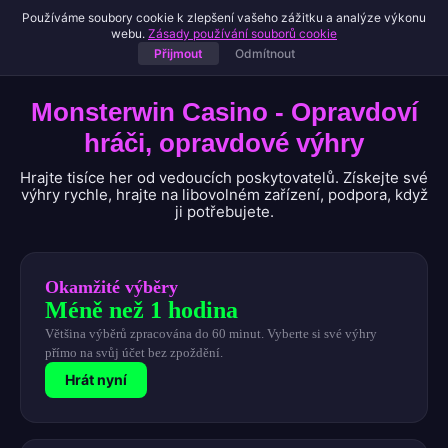
Používáme soubory cookie k zlepšení vašeho zážitku a analýze výkonu
monsterwin casino
CS
Hrát
▾
webu.
Zásady používání souborů cookie
Přijmout
Odmítnout
Monsterwin Casino - Opravdoví
hráči, opravdové výhry
Hrajte tisíce her od vedoucích poskytovatelů. Získejte své
výhry rychle, hrajte na libovolném zařízení, podpora, když
ji potřebujete.
Okamžité výběry
Méně než 1 hodina
Většina výběrů zpracována do 60 minut. Vyberte si své výhry
přímo na svůj účet bez zpoždění.
Hrát nyní