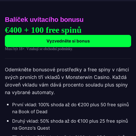
Balíček uvítacího bonusu
€400 + 100 free spinů
Vyzvedněte si bonus
Musí být 18+. Vztahují se obchodní podmínky.
Odemkněte bonusové prostředky a free spiny v rámci
svých prvních tří vkladů v Monsterwin Casino. Každá
úroveň vkladu vám dává procento souladu plus spiny
na vybrané automaty.
První vklad: 100% shoda až do €200 plus 50 free spinů
na Book of Dead
Druhý vklad: 50% shoda až do €100 plus 25 free spinů
na Gonzo's Quest