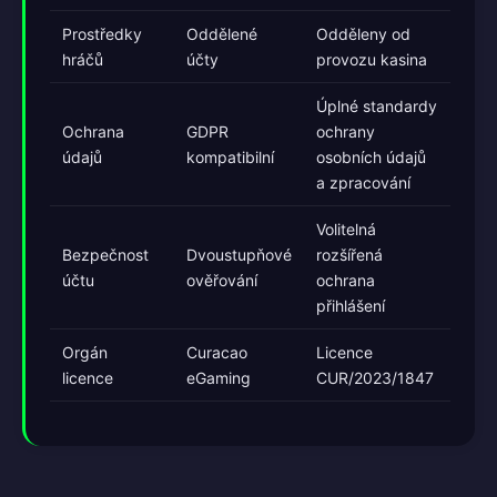
Prostředky
Oddělené
Odděleny od
hráčů
účty
provozu kasina
Úplné standardy
Ochrana
GDPR
ochrany
údajů
kompatibilní
osobních údajů
a zpracování
Volitelná
Bezpečnost
Dvoustupňové
rozšířená
účtu
ověřování
ochrana
přihlášení
Orgán
Curacao
Licence
licence
eGaming
CUR/2023/1847