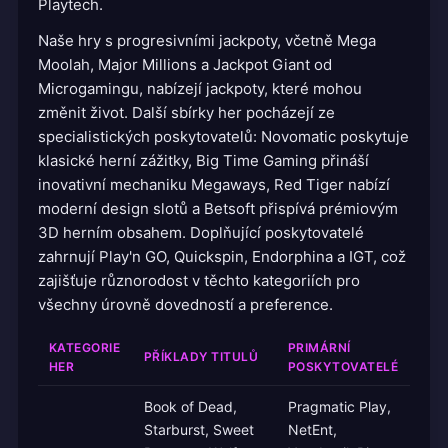
Playtech.
Naše hry s progresivními jackpoty, včetně Mega
Moolah, Major Millions a Jackpot Giant od
Microgamingu, nabízejí jackpoty, které mohou
změnit život. Další sbírky her pocházejí ze
specialistických poskytovatelů: Novomatic poskytuje
klasické herní zážitky, Big Time Gaming přináší
inovativní mechaniku Megaways, Red Tiger nabízí
moderní design slotů a Betsoft přispívá prémiovým
3D herním obsahem. Doplňující poskytovatelé
zahrnují Play'n GO, Quickspin, Endorphina a IGT, což
zajišťuje různorodost v těchto kategoriích pro
všechny úrovně dovedností a preference.
KATEGORIE
PRIMÁRNÍ
PŘÍKLADY TITULŮ
HER
POSKYTOVATELÉ
Book of Dead,
Pragmatic Play,
Starburst, Sweet
NetEnt,