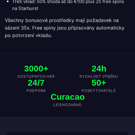
Třetí vklad: 50% shoda až do €100 plus 25 free spinů
na Starburst
Všechny bonusové prostředky mají požadavek na
sázení 35x. Free spiny jsou připisovány automaticky
po potvrzení vkladu.
3000+
24h
DOSTUPNÝCH HER
RYCHLOST VÝBĚRU
24/7
50+
PODPORA
POSKYTOVATELŮ
Curacao
LICENCOVÁNO