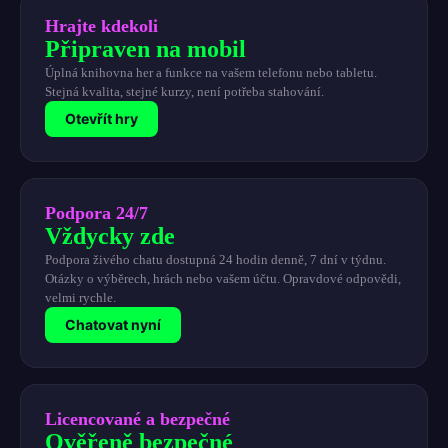
Hrajte kdekoli
Připraven na mobil
Úplná knihovna her a funkce na vašem telefonu nebo tabletu.
Stejná kvalita, stejné kurzy, není potřeba stahování.
Otevřít hry
Podpora 24/7
Vždycky zde
Podpora živého chatu dostupná 24 hodin denně, 7 dní v týdnu.
Otázky o výběrech, hrách nebo vašem účtu. Opravdové odpovědi,
velmi rychle.
Chatovat nyní
Licencované a bezpečné
Ověřeně bezpečné