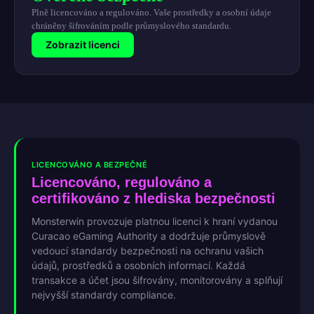
Plně licencováno a regulováno. Vaše prostředky a osobní údaje
chráněny šifrováním podle průmyslového standardu.
Zobrazit licenci
LICENCOVÁNO A BEZPEČNÉ
Licencováno, regulováno a
certifikováno z hlediska bezpečnosti
Monsterwin provozuje platnou licenci k hraní vydanou
Curacao eGaming Authority a dodržuje průmyslově
vedoucí standardy bezpečnosti na ochranu vašich
údajů, prostředků a osobních informací. Každá
transakce a účet jsou šifrovány, monitorovány a splňují
nejvyšší standardy compliance.