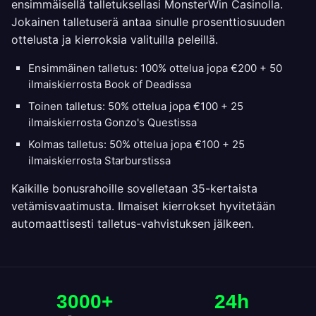
ensimmäisellä talletuksellasi MonsterWin Casinolla.
Jokainen talletuserä antaa sinulle prosenttiosuuden
ottelusta ja kierroksia valituilla peleillä.
Ensimmäinen talletus: 100% ottelua jopa €200 + 50
ilmaiskierrosta Book of Deadissa
Toinen talletus: 50% ottelua jopa €100 + 25
ilmaiskierrosta Gonzo's Questissa
Kolmas talletus: 50% ottelua jopa €100 + 25
ilmaiskierrosta Starburstissa
Kaikille bonusrahoille sovelletaan 35-kertaista
vetämisvaatimusta. Ilmaiset kierrokset hyvitetään
automaattisesti talletus-vahvistuksen jälkeen.
3000+
24h