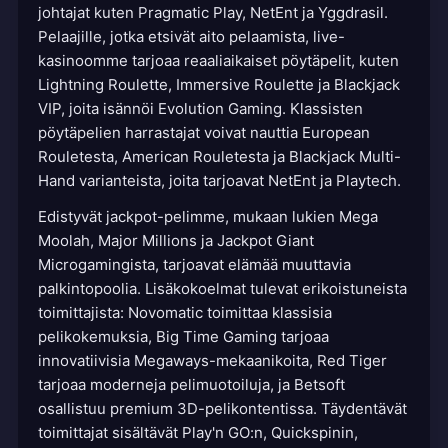
johtajat kuten Pragmatic Play, NetEnt ja Yggdrasil.
Pelaajille, jotka etsivät aito pelaamista, live-
kasinoomme tarjoaa reaaliaikaiset pöytäpelit, kuten
Lightning Roulette, Immersive Roulette ja Blackjack
VIP, joita isännöi Evolution Gaming. Klassisten
pöytäpelien harrastajat voivat nauttia European
Rouletesta, American Rouletesta ja Blackjack Multi-
Hand varianteista, joita tarjoavat NetEnt ja Playtech.
Edistyvät jackpot-pelimme, mukaan lukien Mega
Moolah, Major Millions ja Jackpot Giant
Microgamingista, tarjoavat elämää muuttavia
palkintopoolia. Lisäkokoelmat tulevat erikoistuneista
toimittajista: Novomatic toimittaa klassisia
pelikokemuksia, Big Time Gaming tarjoaa
innovatiivisia Megaways-mekaanikoita, Red Tiger
tarjoaa moderneja pelimuotoiluja, ja Betsoft
osallistuu premium 3D-pelikontentissa. Täydentävät
toimittajat sisältävät Play'n GO:n, Quickspinin,