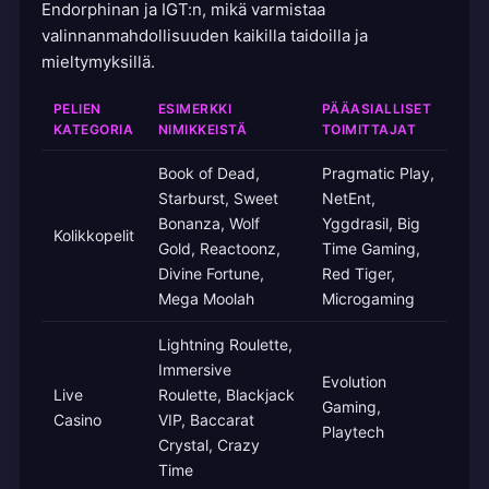
Endorphinan ja IGT:n, mikä varmistaa
valinnanmahdollisuuden kaikilla taidoilla ja
mieltymyksillä.
PELIEN
ESIMERKKI
PÄÄASIALLISET
KATEGORIA
NIMIKKEISTÄ
TOIMITTAJAT
Book of Dead,
Pragmatic Play,
Starburst, Sweet
NetEnt,
Bonanza, Wolf
Yggdrasil, Big
Kolikkopelit
Gold, Reactoonz,
Time Gaming,
Divine Fortune,
Red Tiger,
Mega Moolah
Microgaming
Lightning Roulette,
Immersive
Evolution
Live
Roulette, Blackjack
Gaming,
Casino
VIP, Baccarat
Playtech
Crystal, Crazy
Time