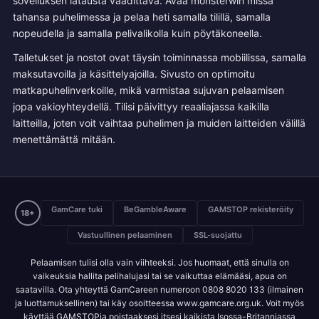
sovelluksen latausta vaadittava. Avaa monsterwin missä
tahansa puhelimessa ja pelaa heti samalla tilillä, samalla
nopeudella ja samalla pelivalikolla kuin pöytäkoneella.
Talletukset ja nostot ovat täysin toiminnassa mobiilissa, samalla
maksutavoilla ja käsittelyajoilla. Sivusto on optimoitu
matkapuhelinverkoille, mikä varmistaa sujuvan pelaamisen
jopa vakioyhteydellä. Tilisi päivittyy reaaliajassa kaikilla
laitteilla, joten voit vaihtaa puhelimen ja muiden laitteiden välillä
menettämättä mitään.
GamCare tuki
BeGambleAware
GAMSTOP rekisteröity
18+
Vastuullinen pelaaminen
SSL-suojattu
Pelaamisen tulisi olla vain viihteeksi. Jos huomaat, että sinulla on
vaikeuksia hallita pelihalujasi tai se vaikuttaa elämääsi, apua on
saatavilla. Ota yhteyttä GamCareen numeroon 0808 8020 133 (ilmainen
ja luottamuksellinen) tai käy osoitteessa www.gamcare.org.uk. Voit myös
käyttää GAMSTOPia poistaaksesi itsesi kaikista Isossa-Britanniassa